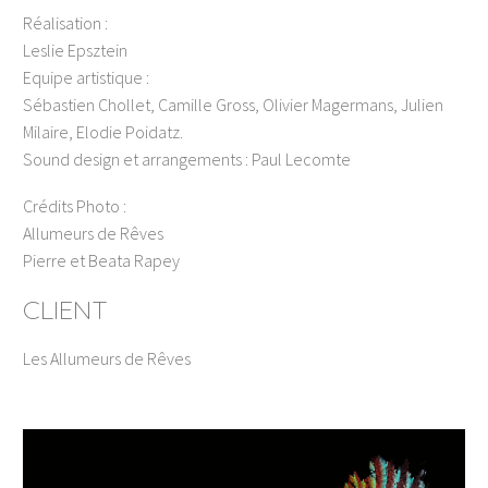
Réalisation :
Leslie Epsztein
Equipe artistique :
Sébastien Chollet, Camille Gross, Olivier Magermans, Julien
Milaire, Elodie Poidatz.
Sound design et arrangements : Paul Lecomte
Crédits Photo :
Allumeurs de Rêves
Pierre et Beata Rapey
CLIENT
Les Allumeurs de Rêves